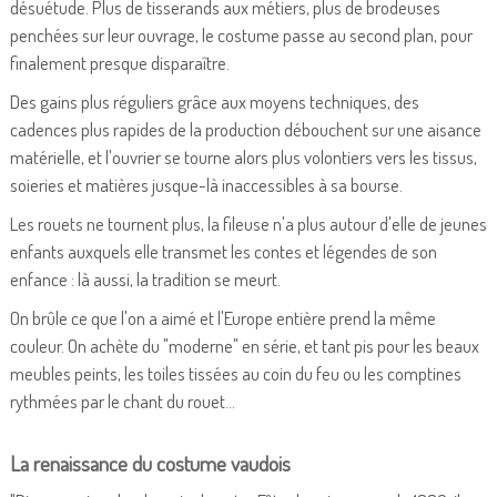
désuétude. Plus de tisserands aux métiers, plus de brodeuses
penchées sur leur ouvrage, le costume passe au second plan, pour
finalement presque disparaître.
Des gains plus réguliers grâce aux moyens techniques, des
cadences plus rapides de la production débouchent sur une aisance
matérielle, et l'ouvrier se tourne alors plus volontiers vers les tissus,
soieries et matières jusque-là inaccessibles à sa bourse.
Les rouets ne tournent plus, la fileuse n'a plus autour d'elle de jeunes
enfants auxquels elle transmet les contes et légendes de son
enfance : là aussi, la tradition se meurt.
On brûle ce que l'on a aimé et l'Europe entière prend la même
couleur. On achète du "moderne" en série, et tant pis pour les beaux
meubles peints, les toiles tissées au coin du feu ou les comptines
rythmées par le chant du rouet...
La renaissance du costume vaudois