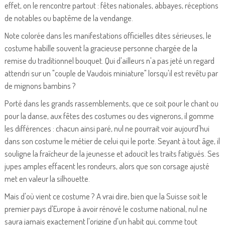
effet, on le rencontre partout : fêtes nationales, abbayes, réceptions
de notables ou baptême de la vendange.
Note colorée dans les manifestations officielles dites sérieuses, le
costume habille souvent la gracieuse personne chargée de la
remise du traditionnel bouquet. Qui d'ailleurs n'a pas jeté un regard
attendri sur un "couple de Vaudois miniature" lorsqu'il est revêtu par
de mignons bambins ?
Porté dans les grands rassemblements, que ce soit pour le chant ou
pour la danse, aux fêtes des costumes ou des vignerons, il gomme
les différences : chacun ainsi paré, nul ne pourrait voir aujourd'hui
dans son costume le métier de celui qui le porte. Seyant à tout âge, il
souligne la fraîcheur de la jeunesse et adoucit les traits fatigués. Ses
jupes amples effacent les rondeurs, alors que son corsage ajusté
met en valeur la silhouette.
Mais d'où vient ce costume ? A vrai dire, bien que la Suisse soit le
premier pays d'Europe à avoir rénové le costume national, nul ne
saura jamais exactement l'origine d'un habit qui, comme tout