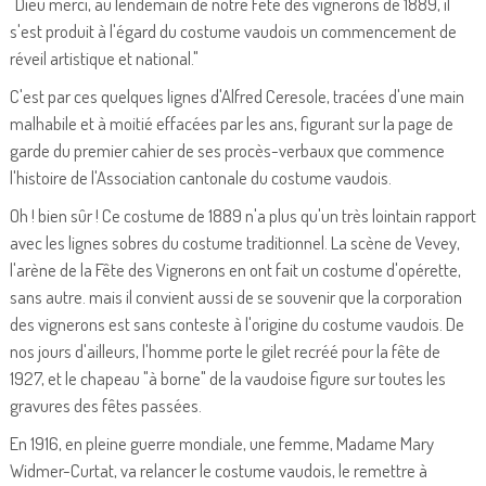
"Dieu merci, au lendemain de notre Fête des vignerons de 1889, il
s'est produit à l'égard du costume vaudois un commencement de
réveil artistique et national."
C'est par ces quelques lignes d'Alfred Ceresole, tracées d'une main
malhabile et à moitié effacées par les ans, figurant sur la page de
garde du premier cahier de ses procès-verbaux que commence
l'histoire de l'Association cantonale du costume vaudois.
Oh ! bien sûr ! Ce costume de 1889 n'a plus qu'un très lointain rapport
avec les lignes sobres du costume traditionnel. La scène de Vevey,
l'arène de la Fête des Vignerons en ont fait un costume d'opérette,
sans autre. mais il convient aussi de se souvenir que la corporation
des vignerons est sans conteste à l'origine du costume vaudois. De
nos jours d'ailleurs, l'homme porte le gilet recréé pour la fête de
1927, et le chapeau "à borne" de la vaudoise figure sur toutes les
gravures des fêtes passées.
En 1916, en pleine guerre mondiale, une femme, Madame Mary
Widmer-Curtat, va relancer le costume vaudois, le remettre à