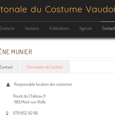
ntonale du Costume Vaudo
Costume
Sections
Publications
Agenda
Contact
ÈNE MUNIER
Contact
Formulaire de Contact
Responsable location des costumes
Fonction:
Route du Château 11
1185 Mont-sur-Rolle
079 852 92 86